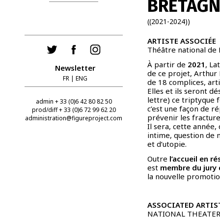
BRETAGN
((2021-2024))
ARTISTE ASSOCIÉE
Théâtre national de
À partir de
2021
, La
Newsletter
de ce projet, Arthur
FR
|
ENG
de 18 complices, art
Elles et ils seront d
lettre) ce triptyque
admin + 33 (0)6 42 80 82 50
c’est une façon de ré
prod/diff + 33 (0)6 72 99 62 20
prévenir les fracture
administration@figureproject.com
Il sera, cette année,
intime, question de m
et d’utopie.
Outre
l’accueil en r
est
membre du jury d
la nouvelle promotio
ASSOCIATED ARTIS
NATIONAL THEATER