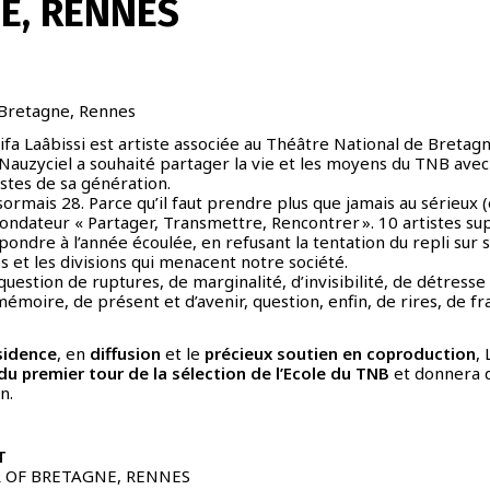
E, RENNES
 Bretagne, Rennes
tifa Laâbissi est artiste associée au Théâtre National de Bretagn
 Nauzyciel a souhaité partager la vie et les moyens du TNB avec
istes de sa génération.
ésormais 28. Parce qu’il faut prendre plus que jamais au sérieux (
 fondateur « Partager, Transmettre, Rencontrer ». 10 artistes s
pondre à l’année écoulée, en refusant la tentation du repli sur 
s et les divisions qui menacent notre société.
 question de ruptures, de marginalité, d’invisibilité, de détresse 
émoire, de présent et d’avenir, question, enfin, de rires, de fr
ésidence
, en
diffusion
et le
précieux soutien en coproduction
, 
u premier tour de la sélection de l’Ecole du TNB
et donnera 
n.
T
 OF BRETAGNE, RENNES