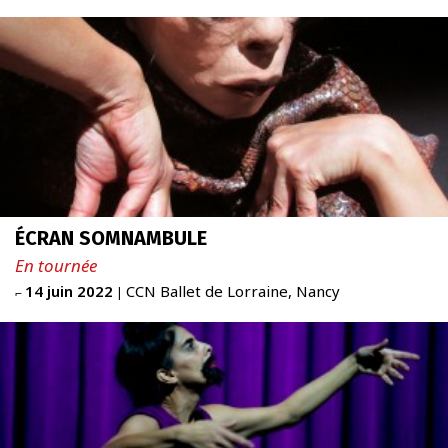
À PROPOS
SCALÈNE
Newsletter
FR
|
ENG
ÉCRAN SOMNAMBULE
admin + 33 (0)6 42 80 82 50
En tournée
prod/diff + 33 (0)6 72 99 62 20
14 juin 2022
CCN Ballet de Lorraine, Nancy
⌐
|