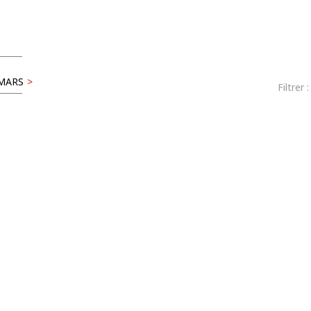
–MARS
>
Filtrer 