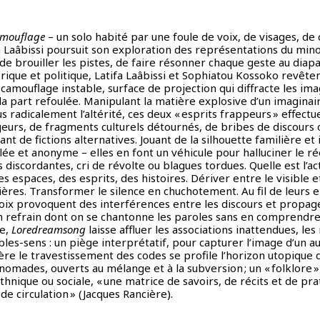
camouflage
– un solo habité par une foule de voix, de visages, de 
 Laâbissi poursuit son exploration des représentations du minor
de brouiller les pistes, de faire résonner chaque geste au diap
orique et politique, Latifa Laâbissi et Sophiatou Kossoko revête
camouflage instable, surface de projection qui diffracte les ima
 la part refoulée. Manipulant la matière explosive d’un imaginai
us radicalement l’altérité, ces deux « esprits frappeurs » effec
geurs, de fragments culturels détournés, de bribes de discours
nt de fictions alternatives. Jouant de la silhouette familière et
ée et anonyme – elles en font un véhicule pour halluciner le ré
s discordantes, cri de révolte ou blagues tordues. Quelle est l’ac
s espaces, des esprits, des histoires. Dériver entre le visible et
ières. Transformer le silence en chuchotement. Au fil de leurs e
oix provoquent des interférences entre les discours et propage
 refrain dont on se chantonne les paroles sans en comprendre 
te,
Loredreamsong
laisse affluer les associations inattendues, les
bles-sens : un piège interprétatif, pour capturer l’image d’un a
re le travestissement des codes se profile l’horizon utopique du
mades, ouverts au mélange et à la subversion ; un « folklore » s
nique ou sociale, « une matrice de savoirs, de récits et de pra
de circulation » (Jacques Rancière).