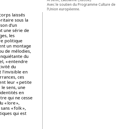
Avec le soutien du Programme Culture de
l’Union européenne.
corps laissés
itaire sous la
ason d’un
nt une série de
ges, les
re politique
tuent un montage
 ou de mélodies,
 inquiétante du
el, « entendre
tivité du
 l’invisible en
rrances, ces
nt leur « petite
le sens, une
 identités en
utre qui ne cesse
 « lore »,
ans « folk »,
tiques qui est