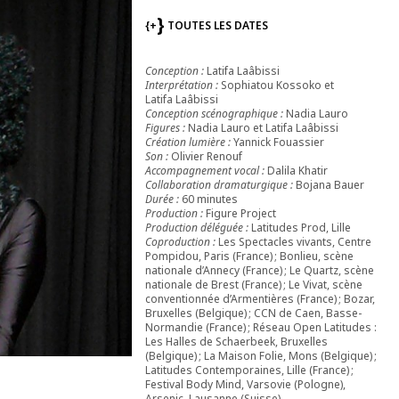
{+
TOUTES LES DATES
Conception :
Latifa Laâbissi
Interprétation :
Sophiatou Kossoko et
Latifa Laâbissi
Conception scénographique :
Nadia Lauro
Figures :
Nadia Lauro et Latifa Laâbissi
Création lumière :
Yannick Fouassier
Son :
Olivier Renouf
Accompagnement vocal :
Dalila Khatir
Collaboration dramaturgique :
Bojana Bauer
Durée :
60 minutes
Production :
Figure Project
Production déléguée :
Latitudes Prod, Lille
Coproduction :
Les Spectacles vivants, Centre
Pompidou, Paris (France) ; Bonlieu, scène
nationale d’Annecy (France) ; Le Quartz, scène
nationale de Brest (France) ; Le Vivat, scène
conventionnée d’Armentières (France) ; Bozar,
Bruxelles (Belgique) ; CCN de Caen, Basse-
Normandie (France) ; Réseau Open Latitudes :
Les Halles de Schaerbeek, Bruxelles
(Belgique) ; La Maison Folie, Mons (Belgique) ;
Latitudes Contemporaines, Lille (France) ;
Festival Body Mind, Varsovie (Pologne),
Arsenic, Lausanne (Suisse).