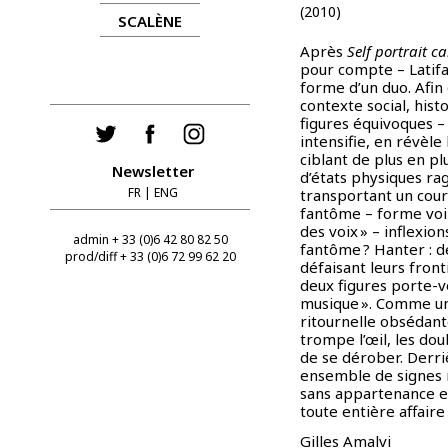
(2010)
SCALÈNE
Après
Self portrait 
pour compte – Latifa
forme d’un duo. Afin 
contexte social, hist
figures équivoques – 
intensifie, en révèle
ciblant de plus en pl
Newsletter
d’états physiques ra
FR
|
ENG
transportant un coura
fantôme – forme voil
des voix » – inflexion
admin + 33 (0)6 42 80 82 50
fantôme ? Hanter : de
prod/diff + 33 (0)6 72 99 62 20
défaisant leurs front
deux figures porte-v
musique ». Comme un
ritournelle obsédan
trompe l’œil, les dou
de se dérober. Derriè
ensemble de signes no
sans appartenance eth
toute entière affaire 
Gilles Amalvi