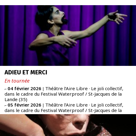
À PROPOS
SCALÈNE
Newsletter
FR
|
ENG
ADIEU ET MERCI
admin + 33 (0)6 42 80 82 50
En tournée
prod/diff + 33 (0)6 72 99 62 20
04 février 2026
Théâtre l’Aire Libre · Le joli collectif,
⌐
|
dans le cadre du Festival Waterproof / St-Jacques de la
Lande (35)
05 février 2026
Théâtre l’Aire Libre · Le joli collectif,
⌐
|
dans le cadre du Festival Waterproof / St-Jacques de la
Lande (35)