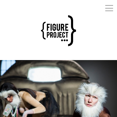
Latifa Laâbissi
AGENDA
RÉPERTOIRE
ARTISTE ASSOCIÉE - RÉSIDENCES
EXTENSION SAUVAGE