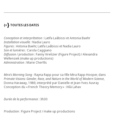
{+
TOUTES LES DATES
Conception et interprétation :
Latifa Laâbissi et Antonia Baehr
Installation visuelle :
Nadia Lauro
Figures :
Antonia Baehr, Latifa Laâbissi et Nadia Lauro
Son et lumières :
Carola Caggiano
Diffusion / production :
Fanny Virelizier (Figure Project) / Alexandra
Wellensiek (make up productions)
Administration :
Marie Cherfils
Mira’s Morning Song
: Rayna Rapp pour sa fille Mira Rapp-Hooper, dans
Primate Visions: Gender, Race, and Nature in the World of Modern Science
,
Donna Haraway, 1989, interprété par Danielle et Jean-Yves Auvray
Conception du « French Theory Memory » : Hilà Lahav
Durée de la performance :
3h30
Production :
Figure Project / make up productions