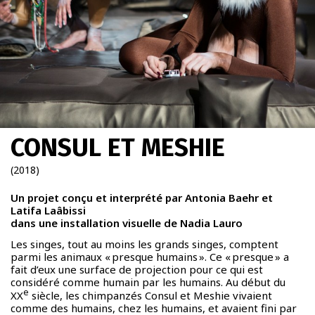
À PROPOS
SCALÈNE
Newsletter
CONSUL ET MESHIE
FR
|
ENG
(2018)
admin + 33 (0)6 42 80 82 50
prod/diff + 33 (0)6 72 99 62 20
Un projet conçu et interprété par Antonia Baehr et
Latifa Laâbissi
dans une installation visuelle de Nadia Lauro
Les singes, tout au moins les grands singes, comptent
parmi les animaux « presque humains ». Ce « presque » a
fait d’eux une surface de projection pour ce qui est
considéré comme humain par les humains. Au début du
e
XX
siècle, les chimpanzés Consul et Meshie vivaient
comme des humains, chez les humains, et avaient fini par