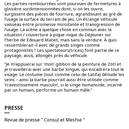
Les parties rembourrées sont pourvues de fermetures à
glissière surdimensionnées dont, si on les ouvre,
surgissent des pièces de fourrure, agrandissant au gré de
l’usage la surface du terrain de jeu. Un étrange véhicule
vaisseau entre promesse miroitante et transgression de
l’usage. La scène a quelque chose en commun avec la
situation / couverture à pique-nique du Déjeuner sur
l’herbe de Edouard Manet, mais sans la verdure. À quoi
ressemblerait-il avec de grands singes comme
protagonistes ? Les spectateurs(trices) font partie de ce
paysage, assis, allongés près du véhicule.
“Je m’appuierai sur ‘mon’ gibbon de la peinture de Zötl et
je travaillerai avec une barbe longue, qui encadrera tout le
visage. Le costume (tout comme celui de Latifa) dénude les
seins – ainsi la barbe pourrait aussi être utilisée comme
‘travestissement masculin’, si le singe humanoïde, incarné
par un humain, performe un humain mâle.”
PRESSE
Revue de presse " Consul et Meshie "