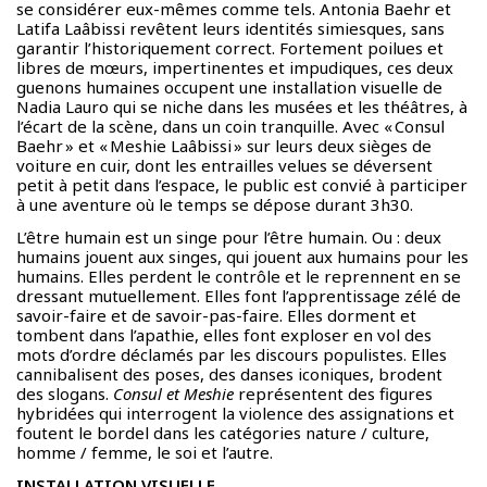
se considérer eux-mêmes comme tels. Antonia Baehr et
Latifa Laâbissi revêtent leurs identités simiesques, sans
garantir l’historiquement correct. Fortement poilues et
libres de mœurs, impertinentes et impudiques, ces deux
guenons humaines occupent une installation visuelle de
Nadia Lauro qui se niche dans les musées et les théâtres, à
l’écart de la scène, dans un coin tranquille. Avec « Consul
Baehr » et « Meshie Laâbissi » sur leurs deux sièges de
voiture en cuir, dont les entrailles velues se déversent
petit à petit dans l’espace, le public est convié à participer
à une aventure où le temps se dépose durant 3h30.
L’être humain est un singe pour l’être humain. Ou : deux
humains jouent aux singes, qui jouent aux humains pour les
humains. Elles perdent le contrôle et le reprennent en se
dressant mutuellement. Elles font l’apprentissage zélé de
savoir-faire et de savoir-pas-faire. Elles dorment et
tombent dans l’apathie, elles font exploser en vol des
mots d’ordre déclamés par les discours populistes. Elles
cannibalisent des poses, des danses iconiques, brodent
des slogans.
Consul et Meshie
représentent des figures
hybridées qui interrogent la violence des assignations et
foutent le bordel dans les catégories nature / culture,
homme / femme, le soi et l’autre.
INSTALLATION VISUELLE