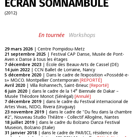
ÉCRAN SOMNAMBULE
À PROPOS
SCALÈNE
(2012)
En tournée
Workshops
29 mars 2026
|
Centre Pompidou-Metz
21 septembre 2025
|
Festival CAP Danse, Musée de Pont-
Newsletter
Aven x Danse à tous les étages
7 décembre 2023
|
École des Beaux-Arts de Cassel (DE)
FR
|
ENG
14 juin 2022
|
CCN Ballet de Lorraine, Nancy
5 décembre 2020
|
Dans le cadre de l’exposition «Possédé-e-
admin + 33 (0)6 42 80 82 50
s» MO.CO. Montpellier Contemporain
REPORTÉ
prod/diff + 33 (0)6 72 99 62 20
Avril 2020
|
Villa Rohannec’h, Saint-Brieuc
Reporté
e
6 juin 2020
|
dans le cadre de la 14
Biennale de Dakar –
Musée Théodore Monot (Sénégal)
Annulé
7 décembre 2019
|
dans le cadre du Festival internacional de
Artes Vivas, NIDO, Rivera (Uruguay)
23 novembre 2019
|
dans le cadre de "Du feu dans la chambre
#2", Nouveau Studio Théâtre - Collectif Allogène, Nantes
18 juillet 2019
|
dans le cadre du Bolzano Danza Festival
Museion, Bolzano (Italie)
31 janvier 2018
|
dans le cadre de PAR/ICI, résidence de