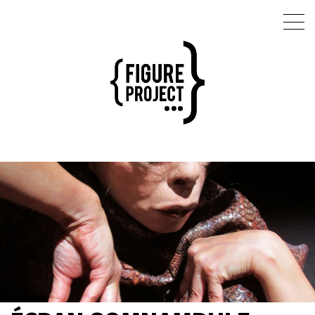
Latifa Laâbissi
AGENDA
RÉPERTOIRE
ARTISTE ASSOCIÉE - RÉSIDENCES
EXTENSION SAUVAGE