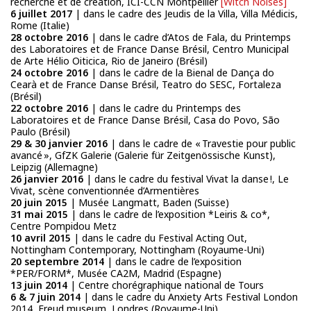
recherche et de création, ICI-CCN Montpellier
Witch Noises
6 juillet 2017
|
dans le cadre des Jeudis de la Villa, Villa Médicis,
Rome (Italie)
28 octobre 2016
|
dans le cadre d’Atos de Fala, du Printemps
des Laboratoires et de France Danse Brésil, Centro Municipal
de Arte Hélio Oiticica, Rio de Janeiro (Brésil)
24 octobre 2016
|
dans le cadre de la Bienal de Dança do
Cearà et de France Danse Brésil, Teatro do SESC, Fortaleza
(Brésil)
22 octobre 2016
|
dans le cadre du Printemps des
Laboratoires et de France Danse Brésil, Casa do Povo, São
Paulo (Brésil)
29 & 30 janvier 2016
|
dans le cadre de « Travestie pour public
avancé », GfZK Galerie (Galerie für Zeitgenössische Kunst),
Leipzig (Allemagne)
26 janvier 2016
|
dans le cadre du festival Vivat la danse !, Le
Vivat, scène conventionnée d’Armentières
20 juin 2015
|
Musée Langmatt, Baden (Suisse)
31 mai 2015
|
dans le cadre de l’exposition *Leiris & co*,
Centre Pompidou Metz
10 avril 2015
|
dans le cadre du Festival Acting Out,
Nottingham Contemporary, Nottingham (Royaume-Uni)
20 septembre 2014
|
dans le cadre de l’exposition
*PER/FORM*, Musée CA2M, Madrid (Espagne)
13 juin 2014
|
Centre chorégraphique national de Tours
6 & 7 juin 2014
|
dans le cadre du Anxiety Arts Festival London
2014, Freud museum, Londres (Royaume-Uni)