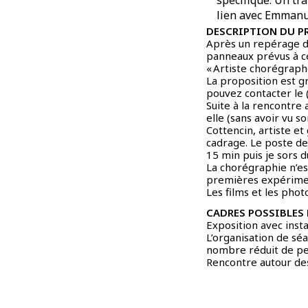
lien avec Emmanue
DESCRIPTION DU 
Après un repérage da
panneaux prévus à ce
« Artiste chorégraphe
La proposition est g
pouvez contacter le (
Suite à la rencontre
elle (sans avoir vu 
Cottencin, artiste et
cadrage. Le poste de
15 min puis je sors d
La chorégraphie n’e
premières expériment
Les films et les phot
CADRES POSSIBLES 
Exposition avec inst
L’organisation de sé
nombre réduit de pe
Rencontre autour des 