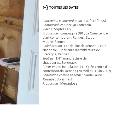
{+
TOUTES LES DATES
Conception et interprétation
: Latifa Laâbissi
Photographies
: Jocelyn Cottencin
Vidéos
: Sophie Laly
Production
: compagnie 391 ; La Criée centre
d’art contemporain, Rennes ; Station
Mobile, Rennes.
Collaboration
: Eesab-site de Rennes ; École
Nationale Supérieure d’Architecture de
Bretagne, Rennes.
Soutien
: TNT, manufacture de
chaussures, Bordeaux.
I Hear Voices
, installation à La Criée centre d’art
contemporain, Rennes (20 avril au 3 juin 2007).
Conception et mise en scène
: Nadia Lauro
Musique
: Boris Hauf
Production
: Megagloss