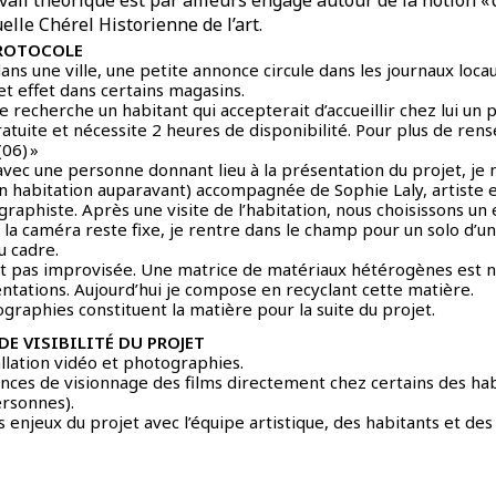
lle Chérel Historienne de l’art.
PROTOCOLE
ns une ville, une petite annonce circule dans les journaux locau
t effet dans certains magasins.
 recherche un habitant qui accepterait d’accueillir chez lui un 
ratuite et nécessite 2 heures de disponibilité. Pour plus de re
06) »
 avec une personne donnant lieu à la présentation du projet, je
son habitation auparavant) accompagnée de Sophie Laly, artiste e
 graphiste. Après une visite de l’habitation, nous choisissons un
 la caméra reste fixe, je rentre dans le champ pour un solo d’u
u cadre.
st pas improvisée. Une matrice de matériaux hétérogènes est 
ations. Aujourd’hui je compose en recyclant cette matière.
ographies constituent la matière pour la suite du projet.
DE VISIBILITÉ DU PROJET
allation vidéo et photographies.
ances de visionnage des films directement chez certains des hab
rsonnes).
enjeux du projet avec l’équipe artistique, des habitants et des 