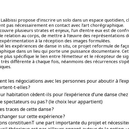
 Laâbissi propose d’inscrire un solo dans un espace quotidien, c
oient pas nécessairement en contact avec l’art chorégraphique.
ouvre plusieurs strates et enjeux, l’un d’entre eux est de conf
de relation au corps, de mettre à l’œuvre des représentations d
’expérimentation à la réception des images formulées.
ié les expériences de danse in situ, ce projet reformule de faç
raphique dans un lieu qui porte une puissance documentaire. Cet
plus spécifique le lien entre l’émetteur et le récepteur de sig
e très différente à chaque fois, néanmoins des récurrences s’op
iques.
t les négociations avec les personnes pour aboutir à l’exp
rtent-t-elles ?
eur habitation cèdent-ils pour l’expérience d’une danse chez 
e spectateurs ou pas ? (le choix leur appartient)
es traces de cette danse ?
échanger sur cette expérience ?
ons constituenT une part importante du projet et nécessite
vail théorique est par ailleurs engagé autour de la notion « 