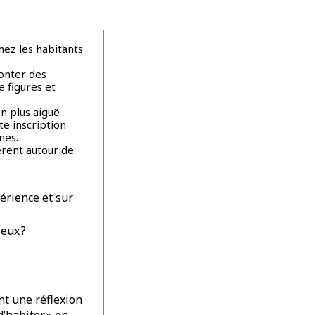
hez les habitants
ronter des
e figures et
on plus aiguë
te inscription
nes.
èrent autour de
érience et sur
eux ?
nt une réflexion
d’habiter » en