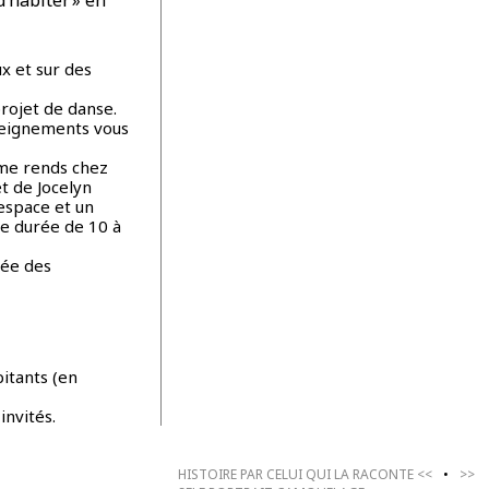
x et sur des
projet de danse.
nseignements vous
 me rends chez
t de Jocelyn
 espace et un
ne durée de 10 à
née des
itants (en
invités.
HISTOIRE PAR CELUI QUI LA RACONTE
<<
•
>>