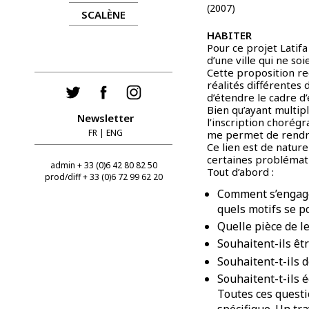
(2007)
SCALÈNE
HABITER
Pour ce projet Latifa
d’une ville qui ne s
Cette proposition rec
réalités différentes 
d’étendre le cadre d
Bien qu’ayant multipl
Newsletter
l’inscription chorég
FR
|
ENG
me permet de rendre 
Ce lien est de natur
certaines problémat
admin + 33 (0)6 42 80 82 50
Tout d’abord :
prod/diff + 33 (0)6 72 99 62 20
Comment s’engagen
quels motifs se po
Quelle pièce de l
Souhaitent-ils êtr
Souhaitent-t-ils d
Souhaitent-t-ils 
Toutes ces questi
spécifique. Un tra