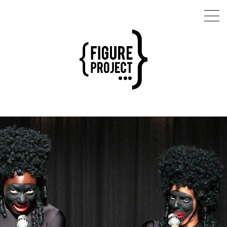
Latifa Laâbissi
AGENDA
RÉPERTOIRE
ARTISTE ASSOCIÉE - RÉSIDENCES
EXTENSION SAUVAGE