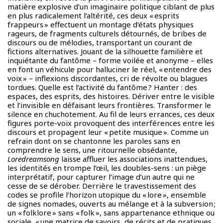
matière explosive d’un imaginaire politique ciblant de plus
en plus radicalement l’altérité, ces deux « esprits
frappeurs » effectuent un montage d’états physiques
rageurs, de fragments culturels détournés, de bribes de
discours ou de mélodies, transportant un courant de
fictions alternatives. Jouant de la silhouette familière et
inquiétante du fantôme – forme voilée et anonyme – elles
en font un véhicule pour halluciner le réel, « entendre des
voix » – inflexions discordantes, cri de révolte ou blagues
tordues. Quelle est l’activité du fantôme ? Hanter : des
espaces, des esprits, des histoires. Dériver entre le visible
et l’invisible en défaisant leurs frontières. Transformer le
silence en chuchotement. Au fil de leurs errances, ces deux
figures porte-voix provoquent des interférences entre les
discours et propagent leur « petite musique ». Comme un
refrain dont on se chantonne les paroles sans en
comprendre le sens, une ritournelle obsédante,
Loredreamsong
laisse affluer les associations inattendues,
les identités en trompe l’œil, les doubles-sens : un piège
interprétatif, pour capturer l’image d’un autre qui ne
cesse de se dérober. Derrière le travestissement des
codes se profile l’horizon utopique du « lore », ensemble
de signes nomades, ouverts au mélange et à la subversion ;
un « folklore » sans « folk », sans appartenance ethnique ou
sociale, « une matrice de savoirs, de récits et de pratiques