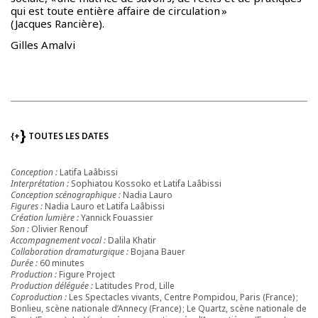
qui est toute entière affaire de circulation »
(Jacques Rancière).
Gilles Amalvi
{+
TOUTES LES DATES
Conception :
Latifa Laâbissi
Interprétation :
Sophiatou Kossoko et Latifa Laâbissi
Conception scénographique :
Nadia Lauro
Figures :
Nadia Lauro et Latifa Laâbissi
Création lumière :
Yannick Fouassier
Son :
Olivier Renouf
Accompagnement vocal :
Dalila Khatir
Collaboration dramaturgique :
Bojana Bauer
Durée :
60 minutes
Production :
Figure Project
Production déléguée :
Latitudes Prod, Lille
Coproduction :
Les Spectacles vivants, Centre Pompidou, Paris (France) ;
Bonlieu, scène nationale d’Annecy (France) ; Le Quartz, scène nationale de