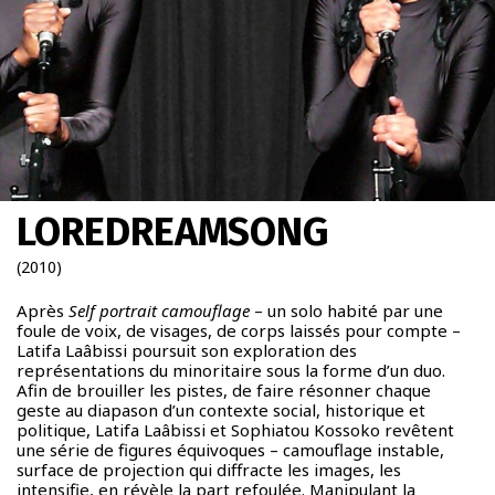
À PROPOS
SCALÈNE
Newsletter
LOREDREAMSONG
FR
|
ENG
(2010)
admin + 33 (0)6 42 80 82 50
prod/diff + 33 (0)6 72 99 62 20
Après
Self portrait camouflage
– un solo habité par une
foule de voix, de visages, de corps laissés pour compte –
Latifa Laâbissi poursuit son exploration des
représentations du minoritaire sous la forme d’un duo.
Afin de brouiller les pistes, de faire résonner chaque
geste au diapason d’un contexte social, historique et
politique, Latifa Laâbissi et Sophiatou Kossoko revêtent
une série de figures équivoques – camouflage instable,
surface de projection qui diffracte les images, les
intensifie, en révèle la part refoulée. Manipulant la